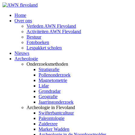
Home
Over ons
Verleden AWN Flevoland
Activiteiten AWN Flevoland
Bestuur
Fotoboeken
Lespakket scholen
Nieuws
Archeologie
Onderzoeksmethoden
Stratigrafie
Pollenonderzoek
Magnetometrie
Lidar
Grondradar
Geografie
Jaarringonderzoek
Archeologie in Flevoland
Swifterbantcultuur
Paleontologie
Zuiderzee
Marker Wadden
Archeologie in de Noordoostpolder