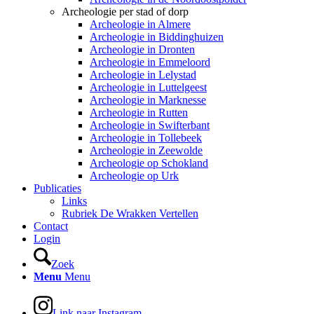
Archeologie per stad of dorp
Archeologie in Almere
Archeologie in Biddinghuizen
Archeologie in Dronten
Archeologie in Emmeloord
Archeologie in Lelystad
Archeologie in Luttelgeest
Archeologie in Marknesse
Archeologie in Rutten
Archeologie in Swifterbant
Archeologie in Tollebeek
Archeologie in Zeewolde
Archeologie op Schokland
Archeologie op Urk
Publicaties
Links
Rubriek De Wrakken Vertellen
Contact
Login
Zoek
Menu
Menu
Link naar Instagram